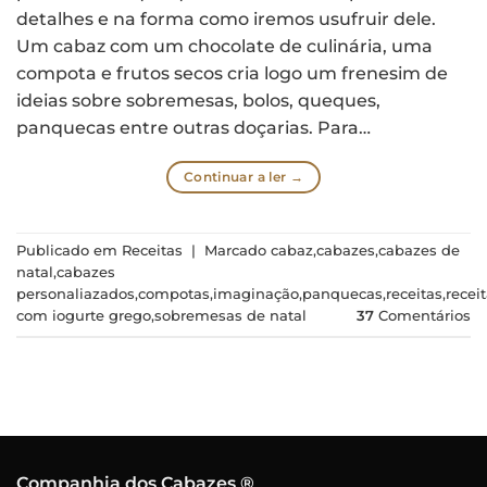
detalhes e na forma como iremos usufruir dele.
Um cabaz com um chocolate de culinária, uma
compota e frutos secos cria logo um frenesim de
ideias sobre sobremesas, bolos, queques,
panquecas entre outras doçarias. Para…
Continuar a ler
→
Publicado em
Receitas
|
Marcado
cabaz
,
cabazes
,
cabazes de
natal
,
cabazes
personaliazados
,
compotas
,
imaginação
,
panquecas
,
receitas
,
recei
com iogurte grego
,
sobremesas de natal
37
Comentários
Companhia dos Cabazes ®