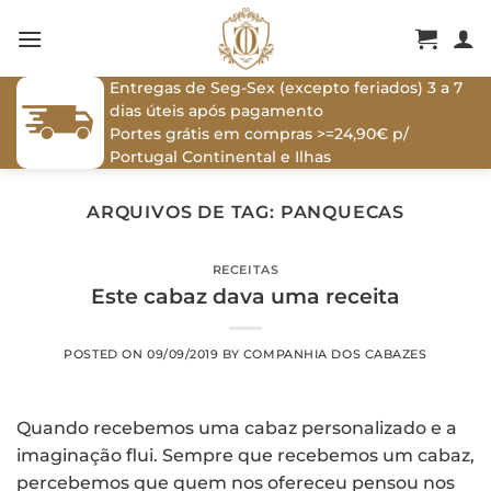
Skip
to
content
Entregas de Seg-Sex (excepto feriados) 3 a 7
dias úteis após pagamento
Portes grátis em compras >=24,90€ p/
Portugal Continental e Ilhas
ARQUIVOS DE TAG:
PANQUECAS
RECEITAS
Este cabaz dava uma receita
POSTED ON
09/09/2019
BY
COMPANHIA DOS CABAZES
Quando recebemos uma cabaz personalizado e a
imaginação flui. Sempre que recebemos um cabaz,
percebemos que quem nos ofereceu pensou nos