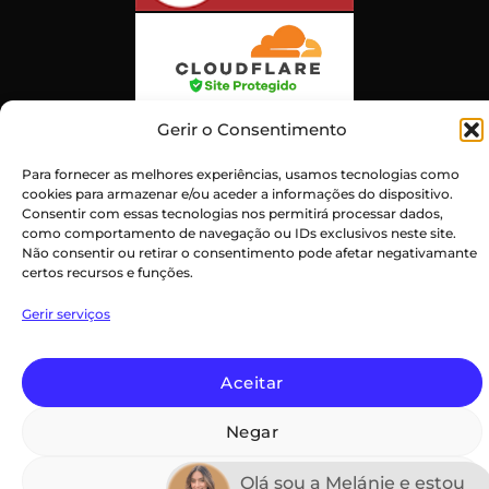
Gerir o Consentimento
Para fornecer as melhores experiências, usamos tecnologias como
cookies para armazenar e/ou aceder a informações do dispositivo.
Consentir com essas tecnologias nos permitirá processar dados,
como comportamento de navegação ou IDs exclusivos neste site.
Atendimento ao Cliente Excepcional
Não consentir ou retirar o consentimento pode afetar negativamante
Certificado:
Trustindex
certos recursos e funções.
Gerir serviços
PayPal
Credit
Maestro
MasterCard
Visa
Aceitar
Card
Declaração de privacidade (UE)
Termos e Condições
Negar
Imprint
Isenção de Responsabilidade
Política de Cookies (UE)
Termos e Condições
Copyright 2026 ©
Ver preferências
Olá sou a Melánie e estou