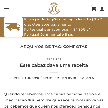
Skip
to
content
Entregas de Seg-Sex (excepto feriados) 3 a 7
dias úteis após pagamento
Portes grátis em compras >=24,90€ p/
Portugal Continental e Ilhas
ARQUIVOS DE TAG:
COMPOTAS
RECEITAS
Este cabaz dava uma receita
POSTED ON
09/09/2019
BY
COMPANHIA DOS CABAZES
Quando recebemos uma cabaz personalizado e a
imaginação flui. Sempre que recebemos um cabaz,
percebemos que quem nos ofereceu pensou nos