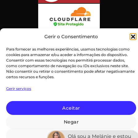
Gerir o Consentimento
Para fornecer as melhores experiências, usamos tecnologias como
cookies para armazenar e/ou aceder a informações do dispositivo.
Consentir com essas tecnologias nos permitirá processar dados,
como comportamento de navegação ou IDs exclusivos neste site.
Atendimento ao Cliente Excepcional
Não consentir ou retirar o consentimento pode afetar negativamante
Certificado:
Trustindex
certos recursos e funções.
Gerir serviços
PayPal
Credit
Maestro
MasterCard
Visa
Aceitar
Card
Declaração de privacidade (UE)
Termos e Condições
Negar
Imprint
Isenção de Responsabilidade
Política de Cookies (UE)
Termos e Condições
Copyright 2026 ©
Ver preferências
Olá sou a Melánie e estou