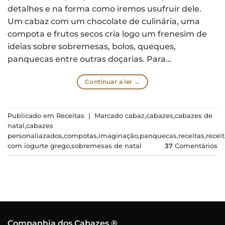
detalhes e na forma como iremos usufruir dele.
Um cabaz com um chocolate de culinária, uma
compota e frutos secos cria logo um frenesim de
ideias sobre sobremesas, bolos, queques,
panquecas entre outras doçarias. Para…
Continuar a ler
→
Publicado em
Receitas
|
Marcado
cabaz
,
cabazes
,
cabazes de
natal
,
cabazes
personaliazados
,
compotas
,
imaginação
,
panquecas
,
receitas
,
recei
com iogurte grego
,
sobremesas de natal
37
Comentários
Companhia dos Cabazes ®