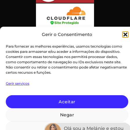
Gerir o Consentimento
Para fornecer as melhores experiências, usamos tecnologias como
cookies para armazenar e/ou aceder a informações do dispositivo.
Consentir com essas tecnologias nos permitirá processar dados,
como comportamento de navegação ou IDs exclusivos neste site.
Atendimento ao Cliente Excepcional
Não consentir ou retirar o consentimento pode afetar negativamante
Certificado:
Trustindex
certos recursos e funções.
Gerir serviços
PayPal
Credit
Maestro
MasterCard
Visa
Aceitar
Card
Declaração de privacidade (UE)
Termos e Condições
Negar
Imprint
Isenção de Responsabilidade
Política de Cookies (UE)
Termos e Condições
Copyright 2026 ©
Ver preferências
Olá sou a Melánie e estou