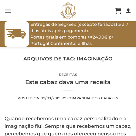
Skip
to
content
Entregas de Seg-Sex (excepto feriados) 3 a 7
dias úteis após pagamento
Portes grátis em compras >=24,90€ p/
Portugal Continental e Ilhas
ARQUIVOS DE TAG:
IMAGINAÇÃO
RECEITAS
Este cabaz dava uma receita
POSTED ON
09/09/2019
BY
COMPANHIA DOS CABAZES
Quando recebemos uma cabaz personalizado e a
imaginação flui. Sempre que recebemos um cabaz,
percebemos que quem nos ofereceu pensou nos