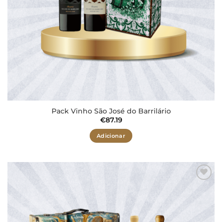
Pack Vinho São José do Barrilário
€
87.19
Adicionar
Adicionar
aos meus
desejos