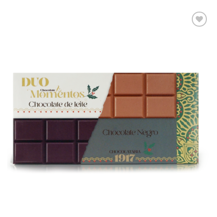
Adicionar
aos meus
desejos