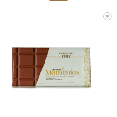
Adicionar
aos meus
desejos