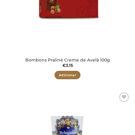
Bombons Praliné Creme de Avelã 100g
€
3.15
Adicionar
Adicionar
aos meus
desejos