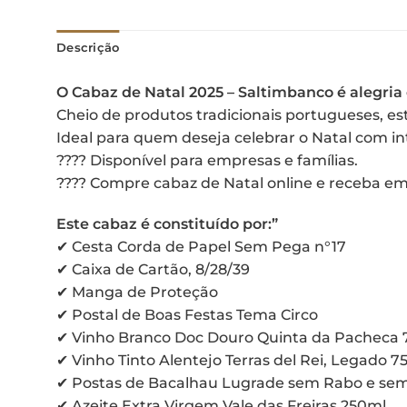
Descrição
O Cabaz de Natal 2025 – Saltimbanco é alegria
Cheio de produtos tradicionais portugueses, e
Ideal para quem deseja celebrar o Natal com in
???? Disponível para empresas e famílias.
???? Compre cabaz de Natal online e receba em
Este cabaz é constituído por:”
✔ Cesta Corda de Papel Sem Pega n°17
✔ Caixa de Cartão, 8/28/39
✔ Manga de Proteção
✔ Postal de Boas Festas Tema Circo
✔ Vinho Branco Doc Douro Quinta da Pacheca 
✔ Vinho Tinto Alentejo Terras del Rei, Legado 7
✔ Postas de Bacalhau Lugrade sem Rabo e se
✔ Azeite Extra Virgem Vale das Freiras 250ml