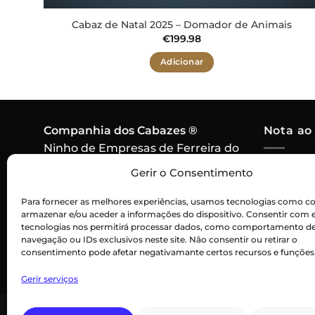
Cabaz de Natal 2025 – Domador de Animais
€
199.98
Adicionar
Companhia dos Cabazes ®
Nota ao
Ninho de Empresas de Ferreira do
Alentejo,
Em caso 
Gerir o Consentimento
7900-571 Ferreira do Alentejo
algum pr
Contacto:
915 256 550
Para fornecer as melhores experiências, usamos tecnologias como co
cabaz, o
armazenar e/ou aceder a informações do dispositivo. Consentir com 
Chamada para rede móvel
por um p
tecnologias nos permitirá processar dados, como comportamento d
nacional
navegação ou IDs exclusivos neste site. Não consentir ou retirar o
consentimento pode afetar negativamante certos recursos e funções
Gerir serviços