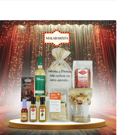
Adicionar
aos meus
desejos