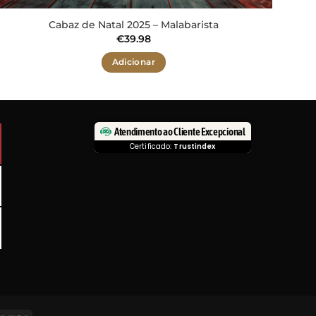
Cabaz de Natal 2025 – Malabarista
€
39.98
Adicionar
Atendimento ao Cliente Excepcional
Certificado:
Trustindex