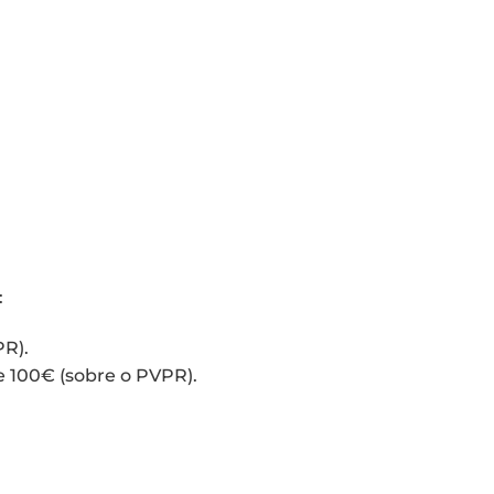
:
R).
e 100€ (sobre o PVPR).