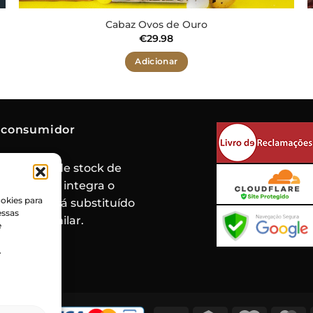
Cabaz Ovos de Ouro
€
29.98
Adicionar
 consumidor
de rotura de stock de
oduto que integra o
okies para
 mesmo será substituído
essas
roduto similar.
e
.