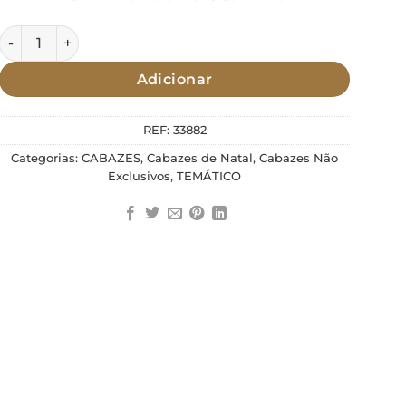
Quantidade de Cabaz de Natal 2025 - Saltimbanco
Adicionar
REF:
33882
Categorias:
CABAZES
,
Cabazes de Natal
,
Cabazes Não
Exclusivos
,
TEMÁTICO