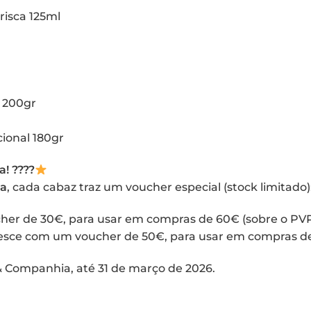
risca 125ml
s 200gr
cional 180gr
! ????
ia
, cada cabaz traz um voucher especial (stock limitado)
her de 30€, para usar em compras de 60€ (sobre o PVP
cresce com um voucher de 50€, para usar em compras d
 & Companhia, até 31 de março de 2026.