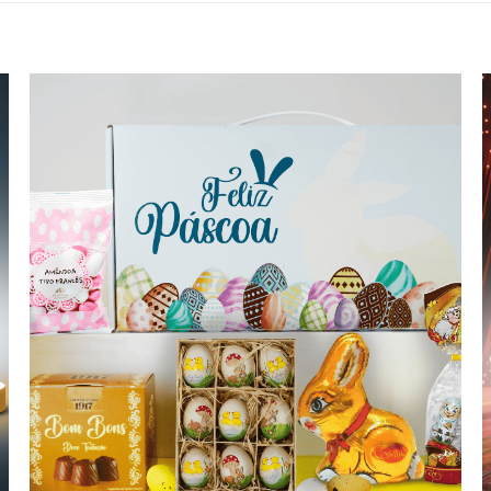
Adicionar
aos meus
desejos