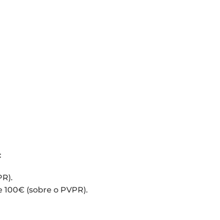
:
R).
e 100€ (sobre o PVPR).