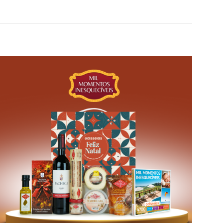
Adicionar
aos meus
desejos