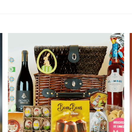
Adicionar
aos meus
desejos