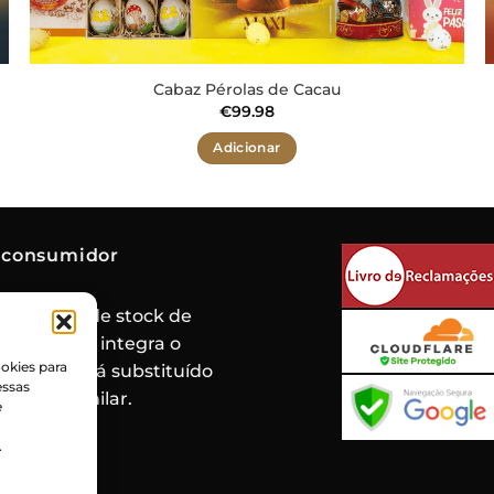
Cabaz Pérolas de Cacau
€
99.98
Adicionar
 consumidor
de rotura de stock de
oduto que integra o
okies para
 mesmo será substituído
essas
roduto similar.
e
.