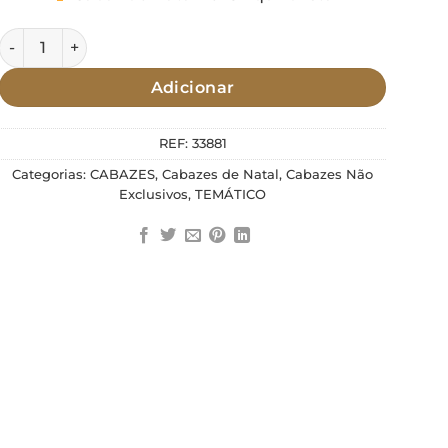
Quantidade de Cabaz de Natal 2025 - Equilibrista
Adicionar
REF:
33881
Categorias:
CABAZES
,
Cabazes de Natal
,
Cabazes Não
Exclusivos
,
TEMÁTICO