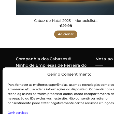
Cabaz de Natal 2025 – Monociclista
€
29.98
Adicionar
Companhia dos Cabazes ®
Nota ao
Ninho de Empresas de Ferreira do
Alentejo,
Em caso 
Gerir o Consentimento
7900-571 Ferreira do Alentejo
algum pr
Contacto:
915 256 550
Para fornecer as melhores experiências, usamos tecnologias como co
cabaz, o
armazenar e/ou aceder a informações do dispositivo. Consentir com 
Chamada para rede móvel
por um p
tecnologias nos permitirá processar dados, como comportamento d
nacional
navegação ou IDs exclusivos neste site. Não consentir ou retirar o
consentimento pode afetar negativamante certos recursos e funções
Gerir serviços