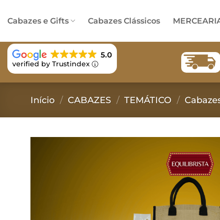
Skip
to
Cabazes e Gifts
Cabazes Clássicos
MERCEARI
content
5.0
verified by Trustindex
Início
/
CABAZES
/
TEMÁTICO
/
Cabazes