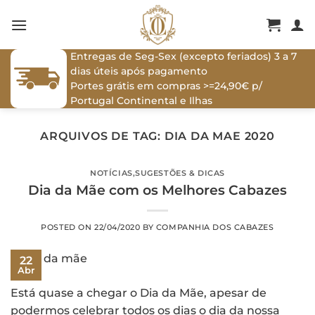
Skip
to
content
Entregas de Seg-Sex (excepto feriados) 3 a 7
dias úteis após pagamento
Portes grátis em compras >=24,90€ p/
Portugal Continental e Ilhas
ARQUIVOS DE TAG:
DIA DA MAE 2020
NOTÍCIAS
,
SUGESTÕES & DICAS
Dia da Mãe com os Melhores Cabazes
POSTED ON
22/04/2020
BY
COMPANHIA DOS CABAZES
22
Abr
Está quase a chegar o Dia da Mãe, apesar de
podermos celebrar todos os dias o dia da nossa