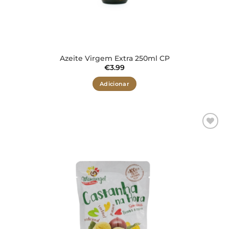
Azeite Virgem Extra 250ml CP
€
3.99
Adicionar
Adicionar
aos meus
desejos