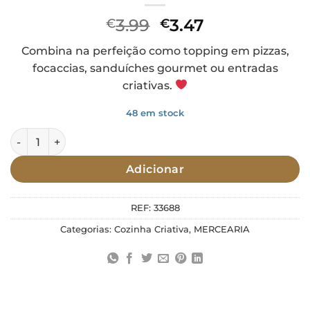
O
O
3.99
3.47
€
€
preço
preço
Combina na perfeição como topping em pizzas,
original
atual
focaccias, sanduíches gourmet ou entradas
era:
é:
criativas.
€3.99.
€3.47.
48 em stock
Quantidade de Tomate Caramelizado 230g Prisca
Adicionar
REF:
33688
Categorias:
Cozinha Criativa
,
MERCEARIA