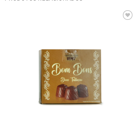
Adicionar
aos meus
desejos