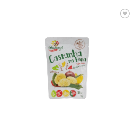
Adicionar
aos meus
desejos