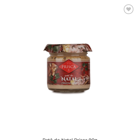
Adicionar
aos meus
desejos