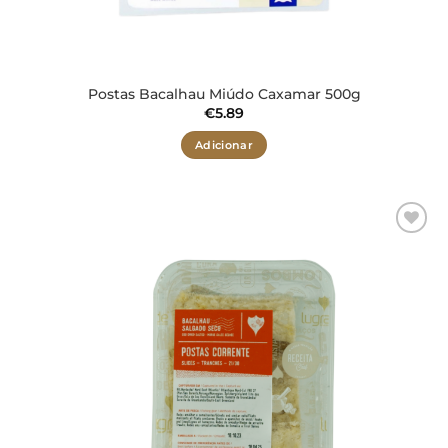
Postas Bacalhau Miúdo Caxamar 500g
€
5.89
Adicionar
Adicionar
aos meus
desejos