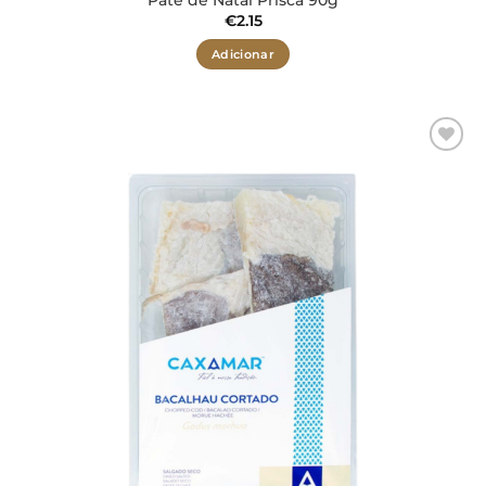
Patê de Natal Prisca 90g
€
2.15
Adicionar
Adicionar
aos meus
desejos