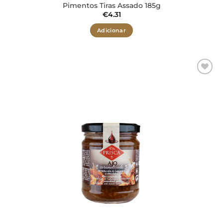
Pimentos Tiras Assado 185g
€
4.31
Adicionar
Adicionar
aos meus
desejos