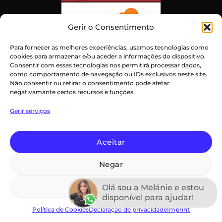
Gerir o Consentimento
Para fornecer as melhores experiências, usamos tecnologias como
cookies para armazenar e/ou aceder a informações do dispositivo.
Consentir com essas tecnologias nos permitirá processar dados,
como comportamento de navegação ou IDs exclusivos neste site.
Não consentir ou retirar o consentimento pode afetar
negativamante certos recursos e funções.
Atendimento ao Cliente Excepcional
Gerir serviços
Certificado:
Trustindex
Aceitar
Negar
PayPal
Credit
Maestro
MasterCard
Visa
Card
Ver preferências
Declaração de privacidade (UE)
Termos e Condições
Olá sou a Melánie e estou
Imprint
Isenção de Responsabilidade
disponível para ajudar!
Política de Cookies (UE)
Termos e Condições
Política de Cookies
Declaração de privacidade
Imprint
Copyright 2026 ©