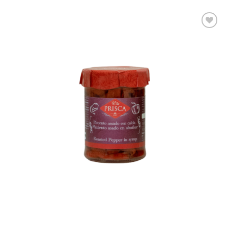
Adicionar
aos meus
desejos