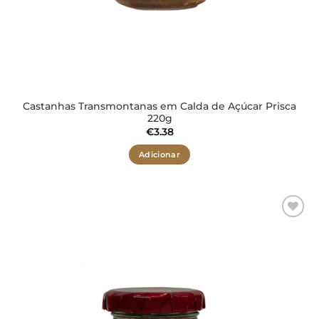
Castanhas Transmontanas em Calda de Açúcar Prisca
220g
€
3.38
Adicionar
Adicionar
aos meus
desejos