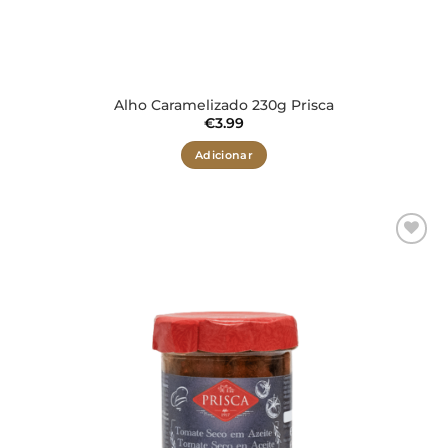
Alho Caramelizado 230g Prisca
€
3.99
Adicionar
Adicionar
aos meus
desejos