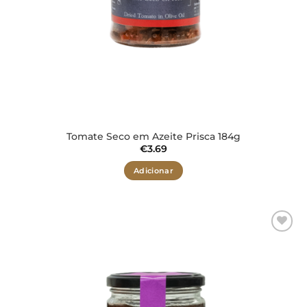
Tomate Seco em Azeite Prisca 184g
€
3.69
Adicionar
Adicionar
aos meus
desejos