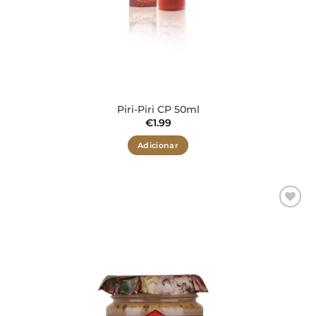
Piri-Piri CP 50ml
€
1.99
Adicionar
Adicionar
aos meus
desejos