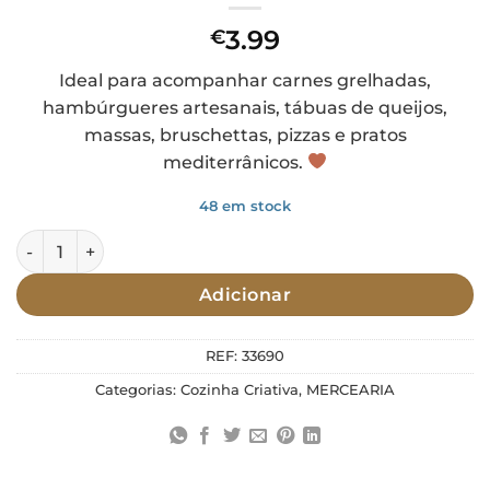
3.99
€
Ideal para acompanhar carnes grelhadas,
hambúrgueres artesanais, tábuas de queijos,
massas, bruschettas, pizzas e pratos
mediterrânicos.
48 em stock
Quantidade de Alho Caramelizado 230g Prisca
Adicionar
REF:
33690
Categorias:
Cozinha Criativa
,
MERCEARIA