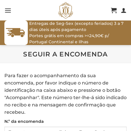
Skip
to
content
Entregas de Seg-Sex (excepto feriados) 3 a 7
dias úteis após pagamento
Portes grátis em compras >=24,90€ p/
Portugal Continental e Ilhas
SEGUIR A ENCOMENDA
Para fazer o acompanhamento da sua
encomenda, por favor indique o número de
identificação na caixa abaixo e pressione o botão
"Acompanhar". Este número ter-lhe-á sido indicado
no recibo e na mensagem de confirmação que
recebeu.
N.º da encomenda