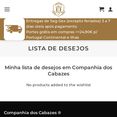
Skip
to
content
Entregas de Seg-Sex (excepto feriados) 3 a 7
dias úteis após pagamento
Portes grátis em compras >=24,90€ p/
Portugal Continental e Ilhas
LISTA DE DESEJOS
Minha lista de desejos em Companhia dos
Cabazes
No products added to the wishlist
Companhia dos Cabazes ®