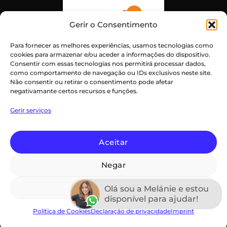
Gerir o Consentimento
Para fornecer as melhores experiências, usamos tecnologias como
cookies para armazenar e/ou aceder a informações do dispositivo.
Consentir com essas tecnologias nos permitirá processar dados,
como comportamento de navegação ou IDs exclusivos neste site.
Não consentir ou retirar o consentimento pode afetar
negativamante certos recursos e funções.
Atendimento ao Cliente Excepcional
Gerir serviços
Certificado:
Trustindex
Aceitar
Negar
PayPal
Credit
Maestro
MasterCard
Visa
Card
Ver preferências
Declaração de privacidade (UE)
Termos e Condições
Olá sou a Melánie e estou
Imprint
Isenção de Responsabilidade
disponível para ajudar!
Política de Cookies (UE)
Termos e Condições
Política de Cookies
Declaração de privacidade
Imprint
Copyright 2026 ©