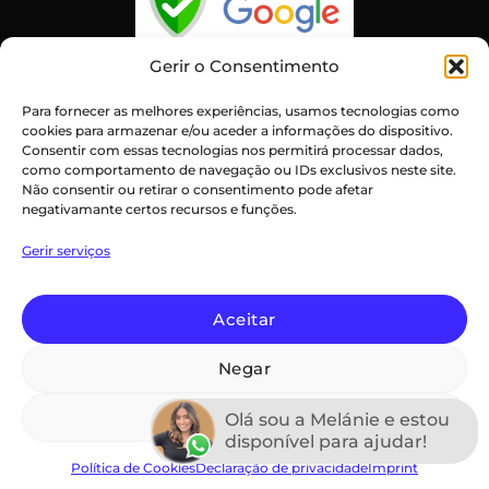
Gerir o Consentimento
Atendimento ao Cliente Excepcional
Para fornecer as melhores experiências, usamos tecnologias como
Certificado:
Trustindex
cookies para armazenar e/ou aceder a informações do dispositivo.
Consentir com essas tecnologias nos permitirá processar dados,
5.0
como comportamento de navegação ou IDs exclusivos neste site.
Não consentir ou retirar o consentimento pode afetar
Top Rated Service 2026
negativamante certos recursos e funções.
verified by Trustindex
Gerir serviços
Aceitar
Negar
PayPal
Credit
Maestro
MasterCard
Visa
Card
Ver preferências
Declaração de privacidade (UE)
Termos e Condições
Olá sou a Melánie e estou
Imprint
Isenção de Responsabilidade
disponível para ajudar!
Política de Cookies (UE)
Termos e Condições
Política de Cookies
Declaração de privacidade
Imprint
Copyright 2026 ©