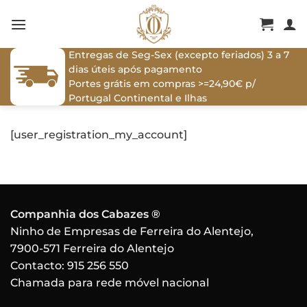
Skip
to
content
Entregas de Seg-Sex (excepto feriados) 3 a 7
dias úteis após pagamento
Portes grátis em compras >=24,90€ p/
Portugal Continental e Ilhas
[user_registration_my_account]
Companhia dos Cabazes ®
Ninho de Empresas de Ferreira do Alentejo,
7900-571 Ferreira do Alentejo
Contacto:
915 256 550
Chamada para rede móvel nacional