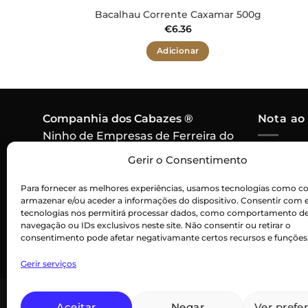
Bacalhau Corrente Caxamar 500g
€
6.36
Adicionar
Companhia dos Cabazes ®
Nota ao
Ninho de Empresas de Ferreira do
Alentejo,
Em caso 
Gerir o Consentimento
7900-571 Ferreira do Alentejo
algum pr
Contacto:
915 256 550
Para fornecer as melhores experiências, usamos tecnologias como co
cabaz, o
armazenar e/ou aceder a informações do dispositivo. Consentir com 
Chamada para rede móvel
por um p
tecnologias nos permitirá processar dados, como comportamento d
nacional
navegação ou IDs exclusivos neste site. Não consentir ou retirar o
consentimento pode afetar negativamante certos recursos e funções
Gerir serviços
Aceitar
Negar
Ver prefe