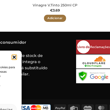
Vinagre V.Tinto 250ml CP
€
3.69
Adicionar
 consumidor
de rotura de stock de
oduto que integra o
okies para
 mesmo será substituído
essas
roduto similar.
e
.
PayPal
Credit
Maestro
M
rências