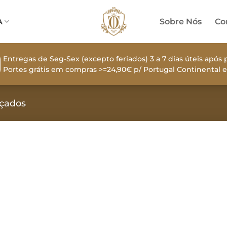
A
Sobre Nós
Co
Entregas de Seg-Sex (excepto feriados) 3 a 7 dias úteis apó
Portes grátis em compras >=24,90€ p/ Portugal Continental e
uçados