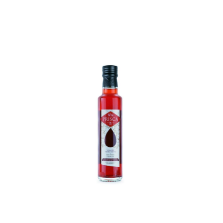
Adicionar
aos meus
desejos