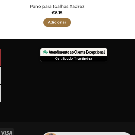
Pano para toalhas Xadrez
€
6.15
Adicionar
Atendimento ao Cliente Excepcional
Certificado:
Trustindex
asterCard
Visa