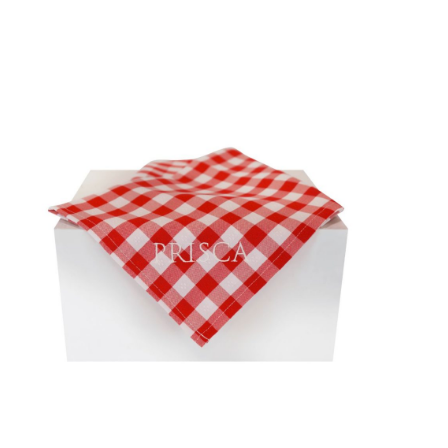
Adicionar
aos meus
desejos