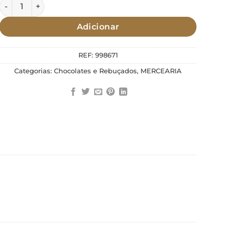
Quantidade de Rebuçados do Douro 100g
Adicionar
REF:
998671
Categorias:
Chocolates e Rebuçados
,
MERCEARIA