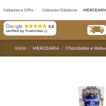
Skip
to
Cabazes e Gifts
Cabazes Clássicos
MERCEARI
content
5.0
verified by Trustindex
Início
/
MERCEARIA
/
Chocolates e Reb