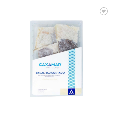
Adicionar
aos meus
desejos