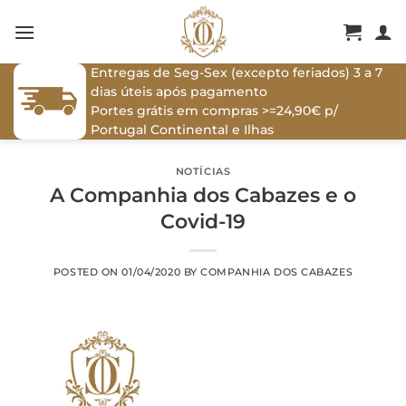
Skip
to
content
Entregas de Seg-Sex (excepto feriados) 3 a 7
dias úteis após pagamento
Portes grátis em compras >=24,90€ p/
Portugal Continental e Ilhas
NOTÍCIAS
A Companhia dos Cabazes e o
Covid-19
POSTED ON
01/04/2020
BY
COMPANHIA DOS CABAZES