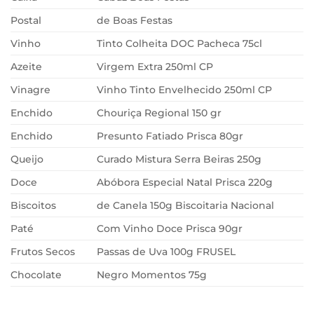
Postal
de Boas Festas
Vinho
Tinto Colheita DOC Pacheca 75cl
Azeite
Virgem Extra 250ml CP
Vinagre
Vinho Tinto Envelhecido 250ml CP
Enchido
Chouriça Regional 150 gr
Enchido
Presunto Fatiado Prisca 80gr
Queijo
Curado Mistura Serra Beiras 250g
Doce
Abóbora Especial Natal Prisca 220g
Biscoitos
de Canela 150g Biscoitaria Nacional
Paté
Com Vinho Doce Prisca 90gr
Frutos Secos
Passas de Uva 100g FRUSEL
Chocolate
Negro Momentos 75g