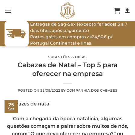
Skip
to
content
Entregas de Seg-Sex (excepto feriados) 3 a 7
dias úteis após pagamento
Portes grátis em compras >=24,90€ p/
Portugal Continental e Ilhas
SUGESTÕES & DICAS
Cabazes de Natal – Top 5 para
oferecer na empresa
POSTED ON
25/09/2022
BY
COMPANHIA DOS CABAZES
25
Set
Com a chegada da época natalícia, algumas
questões começam a pairar sobre muitos de nós,
como: “O que devo oferecer na empresa?” ou