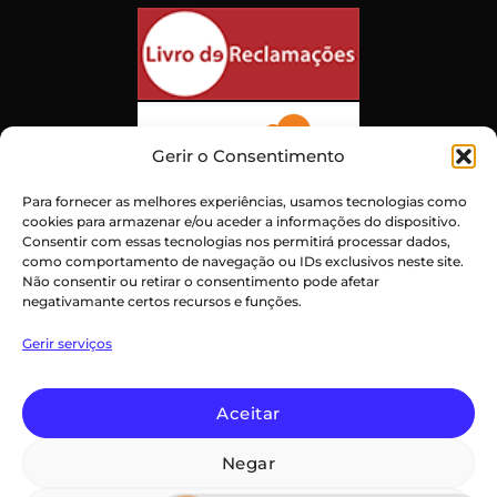
Gerir o Consentimento
Para fornecer as melhores experiências, usamos tecnologias como
cookies para armazenar e/ou aceder a informações do dispositivo.
Consentir com essas tecnologias nos permitirá processar dados,
como comportamento de navegação ou IDs exclusivos neste site.
Não consentir ou retirar o consentimento pode afetar
negativamante certos recursos e funções.
Atendimento ao Cliente Excepcional
Gerir serviços
Certificado:
Trustindex
Aceitar
Negar
PayPal
Credit
Maestro
MasterCard
Visa
Card