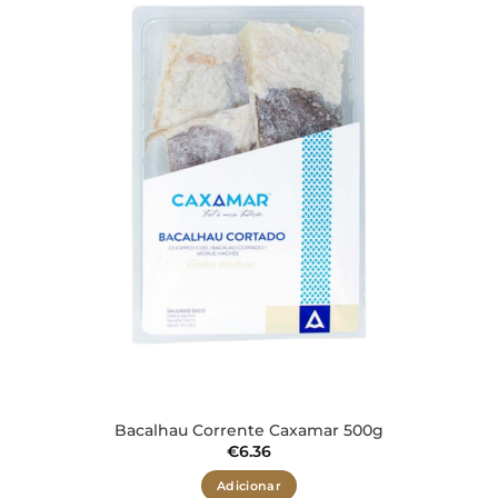
aos meus
desejos
Bacalhau Corrente Caxamar 500g
€
6.36
Adicionar