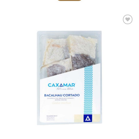
Adicionar
aos meus
desejos