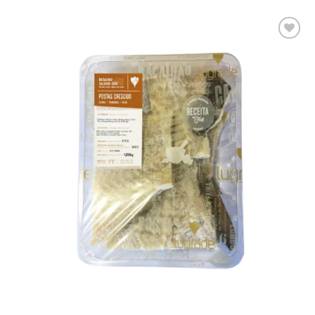
Adicionar
aos meus
desejos