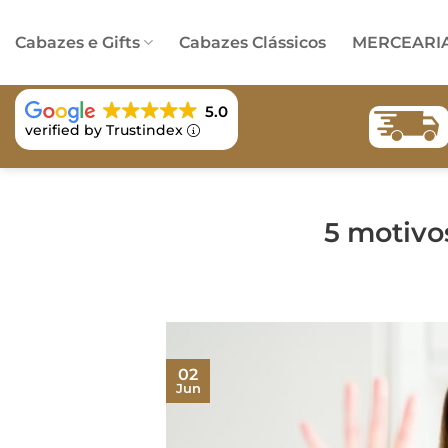
Skip
to
Cabazes e Gifts
Cabazes Clássicos
MERCEARI
content
5.0
verified by Trustindex
5 motivo
02
Jun