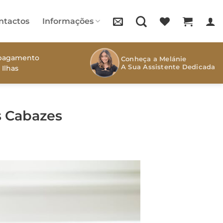
ntactos
Informações
s pagamento
Conheça a Melánie
A Sua Assistente Dedicada
 Ilhas
s Cabazes