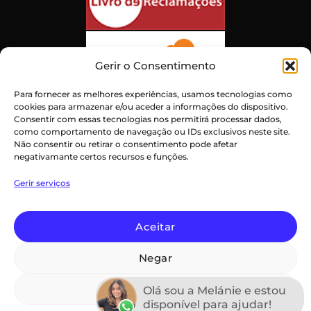
Gerir o Consentimento
Para fornecer as melhores experiências, usamos tecnologias como
cookies para armazenar e/ou aceder a informações do dispositivo.
Consentir com essas tecnologias nos permitirá processar dados,
como comportamento de navegação ou IDs exclusivos neste site.
Não consentir ou retirar o consentimento pode afetar
negativamante certos recursos e funções.
Atendimento ao Cliente Excepcional
Gerir serviços
Certificado:
Trustindex
Aceitar
Negar
PayPal
Credit
Maestro
MasterCard
Visa
Card
Ver preferências
Declaração de privacidade (UE)
Termos e Condições
Olá sou a Melánie e estou
Imprint
Isenção de Responsabilidade
disponível para ajudar!
Política de Cookies (UE)
Termos e Condições