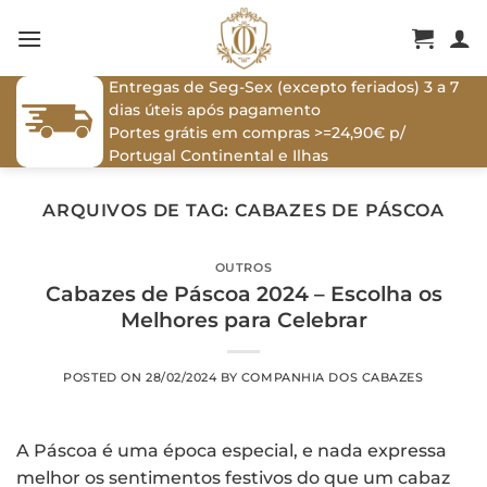
Skip
to
content
Entregas de Seg-Sex (excepto feriados) 3 a 7
dias úteis após pagamento
Portes grátis em compras >=24,90€ p/
Portugal Continental e Ilhas
ARQUIVOS DE TAG:
CABAZES DE PÁSCOA
OUTROS
Cabazes de Páscoa 2024 – Escolha os
Melhores para Celebrar
POSTED ON
28/02/2024
BY
COMPANHIA DOS CABAZES
A Páscoa é uma época especial, e nada expressa
melhor os sentimentos festivos do que um cabaz