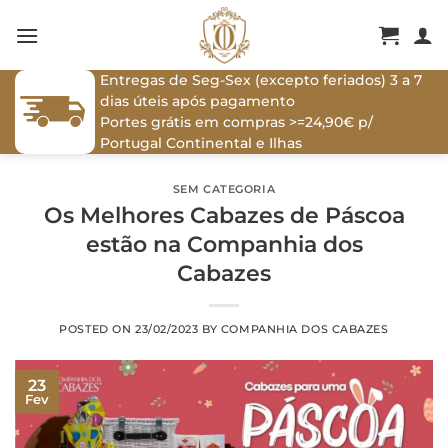
Skip
to
content
Entregas de Seg-Sex (excepto feriados) 3 a 7
dias úteis após pagamento
Portes grátis em compras >=24,90€ p/
Portugal Continental e Ilhas
SEM CATEGORIA
Os Melhores Cabazes de Páscoa
estão na Companhia dos
Cabazes
POSTED ON
23/02/2023
BY
COMPANHIA DOS CABAZES
23
Fev