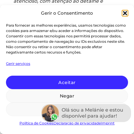
atencioso, com atenção ao detalhe e
grande flexibilidade na composição de um
Gerir o Consentimento
cabaz de Natal que teve alguns ajustes
relativamente à versão original.
Para fornecer as melhores experiências, usamos tecnologias como
cookies para armazenar e/ou aceder a informações do dispositivo.
Tanto na preparação como na entrega
Consentir com essas tecnologias nos permitirá processar dados,
houve um acompanhamento constante e
como comportamento de navegação ou IDs exclusivos neste site.
com feedback muito positivo de quem
Não consentir ou retirar o consentimento pode afetar
negativamante certos recursos e funções.
recebeu os cabazes.
Gerir serviços
Obrigada e esperamos repetir a
encomenda este ano!
Aceitar
Negar
Paulo Rodrigues
Ver preferências
Olá sou a Melánie e estou
A companhia dos cabazes já nos faz
disponível para ajudar!
companhia há alguns anos e se o nível de
Política de Cookies
Declaração de privacidade
Imprint
qualidade nos produtos e na eficiência e
prazo se mantiver, será certamente uma