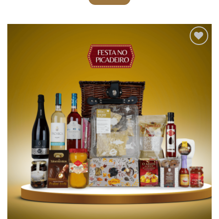
Adicionar
aos meus
desejos