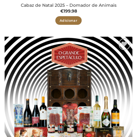
Cabaz de Natal 2025 – Domador de Animais
€
199.98
Adicionar
Adicionar
aos meus
desejos