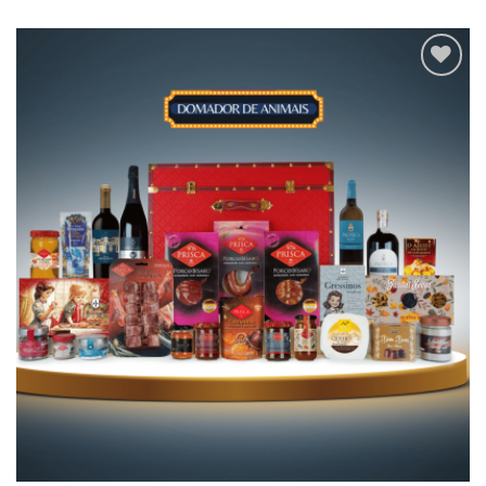
Adicionar
aos meus
desejos