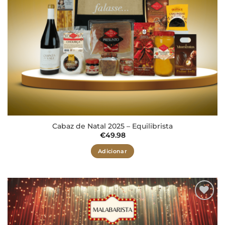
Cabaz de Natal 2025 – Equilibrista
€
49.98
Adicionar
Adicionar
aos meus