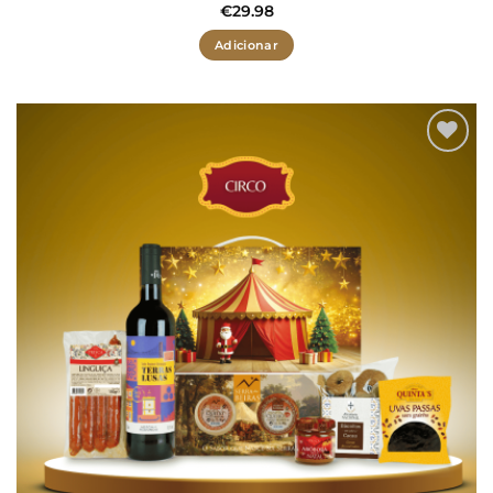
€
29.98
Adicionar
Adicionar
aos meus
desejos