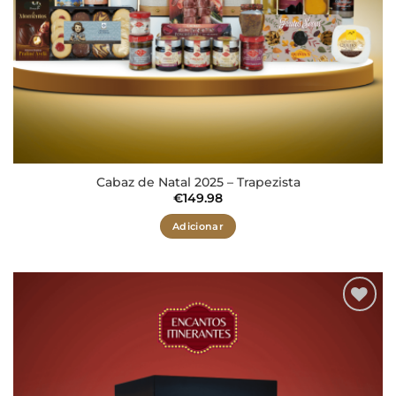
Cabaz de Natal 2025 – Trapezista
€
149.98
Adicionar
Adicionar
aos meus
desejos