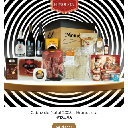
Adicionar
aos meus
desejos
Cabaz de Natal 2025 – Hipnotista
€
124.98
Adicionar