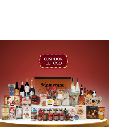
Adicionar
aos meus
desejos