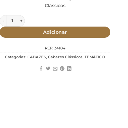
Clássicos
Quantidade de Cabaz Seleção da Nossa Terra
Adicionar
REF:
34104
Categorias:
CABAZES
,
Cabazes Clássicos
,
TEMÁTICO