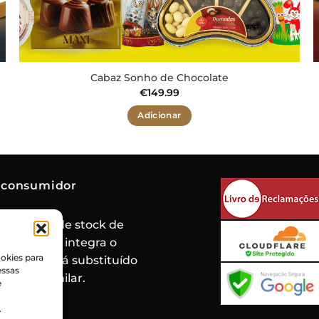
Cabaz Sonho de Chocolate
€
149.99
Adicionar
 consumidor
de rotura de stock de
oduto que integra o
okies para
 mesmo será substituído
essas
roduto similar.
e
.