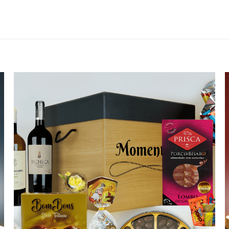
Adicionar
aos meus
desejos