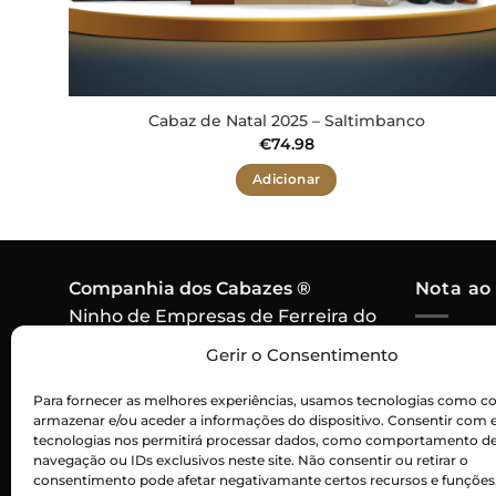
Cabaz de Natal 2025 – Saltimbanco
€
74.98
Adicionar
Companhia dos Cabazes ®
Nota ao
Ninho de Empresas de Ferreira do
Alentejo,
Em caso 
Gerir o Consentimento
7900-571 Ferreira do Alentejo
algum pr
Contacto:
915 256 550
Para fornecer as melhores experiências, usamos tecnologias como co
cabaz, o
armazenar e/ou aceder a informações do dispositivo. Consentir com 
Chamada para rede móvel
por um p
tecnologias nos permitirá processar dados, como comportamento d
nacional
navegação ou IDs exclusivos neste site. Não consentir ou retirar o
consentimento pode afetar negativamante certos recursos e funções