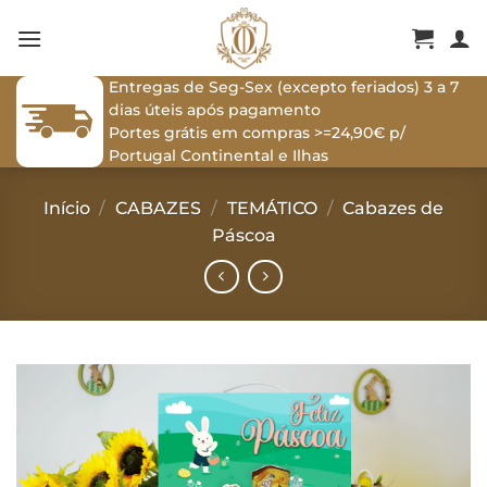
Skip
to
content
Entregas de Seg-Sex (excepto feriados) 3 a 7
dias úteis após pagamento
Portes grátis em compras >=24,90€ p/
Portugal Continental e Ilhas
Início
/
CABAZES
/
TEMÁTICO
/
Cabazes de
Páscoa