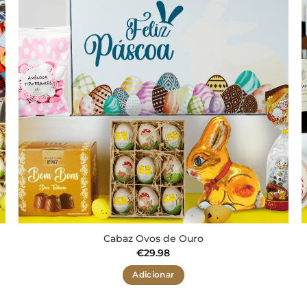
aos meus
desejos
Cabaz Ovos de Ouro
€
29.98
Adicionar