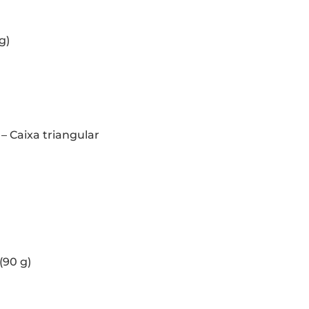
g)
– Caixa triangular
(90 g)