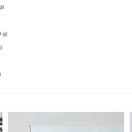
g)
0 g)
)
)
Adicionar