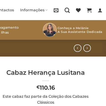
ntactos
Informações
s pagamento
Conheça a Melánie
A Sua Assistente Dedicada
 Ilhas
Cabaz Herança Lusitana
110.16
€
Este cabaz faz parte da Coleção dos Cabazes
Clássicos