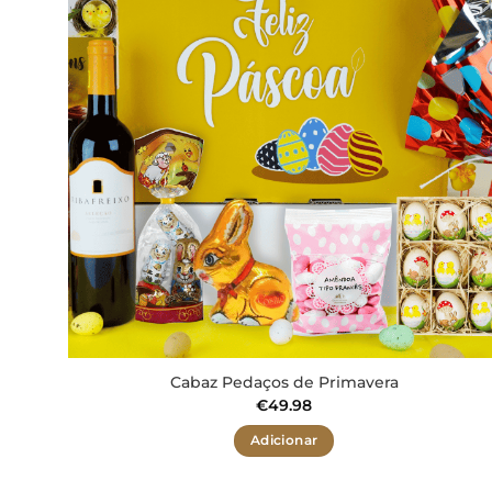
aos meus
desejos
Cabaz Pedaços de Primavera
€
49.98
Adicionar