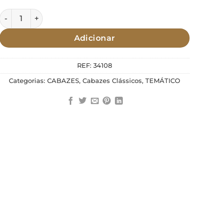
Quantidade de Cabaz Herança Lusitana
Adicionar
REF:
34108
Categorias:
CABAZES
,
Cabazes Clássicos
,
TEMÁTICO