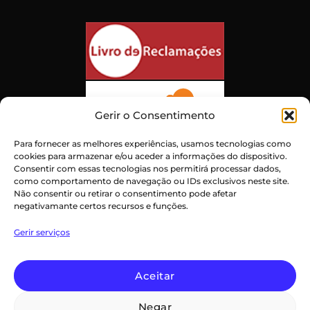
Gerir o Consentimento
Para fornecer as melhores experiências, usamos tecnologias como
cookies para armazenar e/ou aceder a informações do dispositivo.
Consentir com essas tecnologias nos permitirá processar dados,
como comportamento de navegação ou IDs exclusivos neste site.
Não consentir ou retirar o consentimento pode afetar
negativamante certos recursos e funções.
Atendimento ao Cliente Excepcional
Gerir serviços
Certificado:
Trustindex
Aceitar
Negar
PayPal
Credit
Maestro
MasterCard
Visa