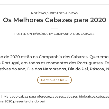
NOTÍCIAS
,
SUGESTÕES & DICAS
Os Melhores Cabazes para 2020
POSTED ON
19/03/2020
BY
COMPANHIA DOS CABAZES
no de 2020 estão na Companhia dos Cabazes. Queremos
em Portugal, em todos os momentos dos Portugueses. 
estivas do ano, Dia dos Namorados, Dia do Pai, Páscoa, N
Continuar a ler
→
|
Marcado
cabaz para oferecer
,
cabazes
,
cabazes biologicos
,
cabazes
ara 2020
,
presente dia do pai