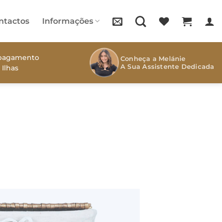
ntactos
Informações
s pagamento
Conheça a Melánie
A Sua Assistente Dedicada
 Ilhas
?