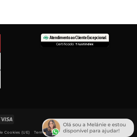
Atendimento ao Cliente Excepcional
Certificado:
Trustindex
asterCard
Visa
Olá sou a Melánie e estou
disponível para ajudar!
de Cookies (UE)
Termos e Condições