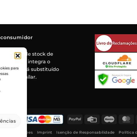
 consumidor
de rotura de stock de
oduto que integra o
okies para
 mesmo será substituído
essas
roduto similar.
e
.
PayPal
Credit
Maestro
M
rências
Card
mos e Condições
Imprint
Isenção de Responsabilidade
Política 