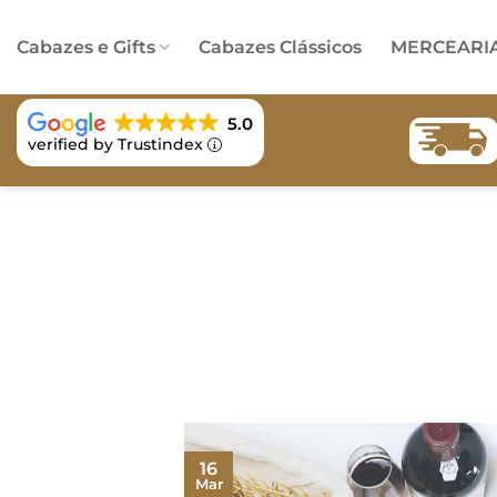
Skip
to
Cabazes e Gifts
Cabazes Clássicos
MERCEARI
content
5.0
verified by Trustindex
16
Mar