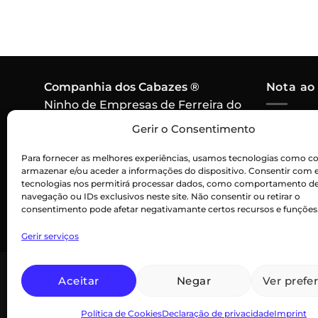
Companhia dos Cabazes ®
Nota ao
Ninho de Empresas de Ferreira do
Alentejo,
Em caso 
Gerir o Consentimento
7900-571 Ferreira do Alentejo
algum pr
Contacto:
915 256 550
Para fornecer as melhores experiências, usamos tecnologias como co
cabaz, o
armazenar e/ou aceder a informações do dispositivo. Consentir com 
Chamada para rede móvel
por um p
tecnologias nos permitirá processar dados, como comportamento d
nacional
navegação ou IDs exclusivos neste site. Não consentir ou retirar o
consentimento pode afetar negativamante certos recursos e funções
Gerir serviços
Aceitar
Negar
Ver prefe
Declaração de privacidade (UE)
Ter
Política de Cookies
Declaração de privacidade
Imprint