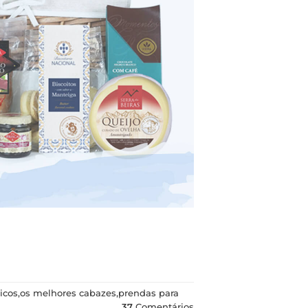
icos
,
os melhores cabazes
,
prendas para
37
Comentários