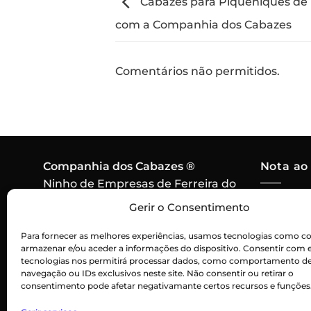
Cabazes para Piqueniques de Ve
com a Companhia dos Cabazes
Comentários não permitidos.
Companhia dos Cabazes ®
Nota ao
Ninho de Empresas de Ferreira do
Alentejo,
Em caso 
Gerir o Consentimento
7900-571 Ferreira do Alentejo
algum pr
Contacto:
915 256 550
Para fornecer as melhores experiências, usamos tecnologias como co
cabaz, o
armazenar e/ou aceder a informações do dispositivo. Consentir com 
Chamada para rede móvel
por um p
tecnologias nos permitirá processar dados, como comportamento d
nacional
navegação ou IDs exclusivos neste site. Não consentir ou retirar o
consentimento pode afetar negativamante certos recursos e funções