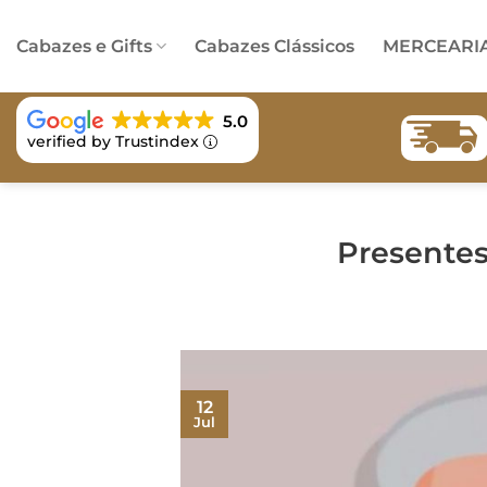
Skip
to
Cabazes e Gifts
Cabazes Clássicos
MERCEARI
content
5.0
verified by Trustindex
Presentes
12
Jul