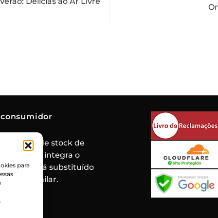
rão: Delícias ao Ar Livre
On
 consumidor
de rotura de stock de
oduto que integra o
okies para
 mesmo será substituído
essas
roduto similar.
e
.