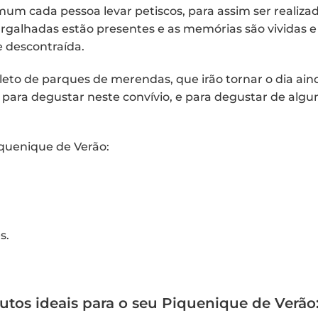
mum cada pessoa levar petiscos, para assim ser realiza
argalhadas estão presentes e as memórias são vividas e
e descontraída.
leto de parques de merendas, que irão tornar o dia ain
ara degustar neste convívio, e para degustar de alg
iquenique de Verão:
s.
tos ideais para o seu Piquenique de Verão