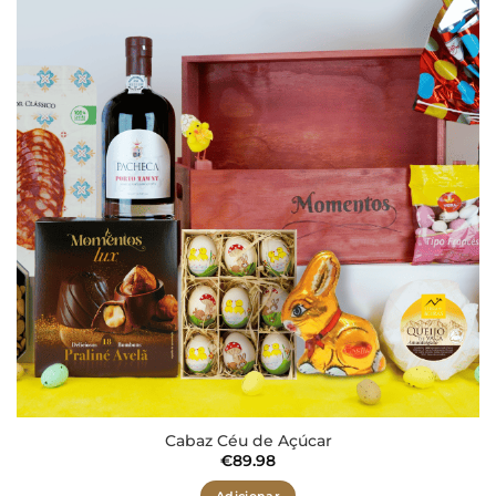
Adicionar
aos meus
desejos
Cabaz Céu de Açúcar
€
89.98
Adicionar