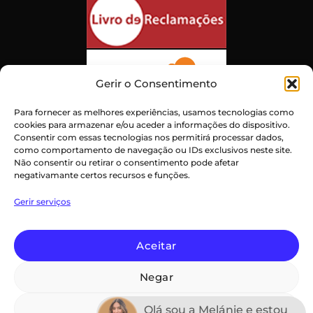
Gerir o Consentimento
Para fornecer as melhores experiências, usamos tecnologias como
cookies para armazenar e/ou aceder a informações do dispositivo.
Consentir com essas tecnologias nos permitirá processar dados,
como comportamento de navegação ou IDs exclusivos neste site.
Não consentir ou retirar o consentimento pode afetar
negativamante certos recursos e funções.
Atendimento ao Cliente Excepcional
Gerir serviços
Certificado:
Trustindex
Aceitar
Negar
PayPal
Credit
Maestro
MasterCard
Visa
Card
Ver preferências
Declaração de privacidade (UE)
Termos e Condições
Olá sou a Melánie e estou