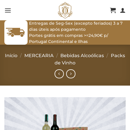
Skip
to
content
Entregas de Seg-Sex (excepto feriados) 3 a 7
dias úteis após pagamento
Portes grátis em compras >=24,90€ p/
Portugal Continental e Ilhas
Início
/
MERCEARIA
/
Bebidas Alcoólicas
/
Packs
de Vinho