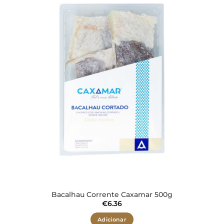
Adicionar
aos meus
desejos
Bacalhau Corrente Caxamar 500g
€
6.36
Adicionar