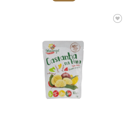
Adicionar
aos meus
desejos